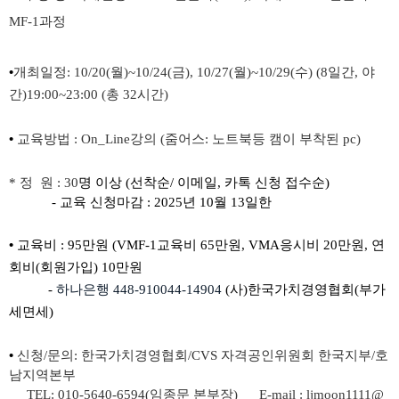
MF-1
과정
•
개최일정
: 10/20(
월
)~10/24(
금
), 10/27(
월
)~10/29(
수
) (8
일간
,
야
간
)19:00~23:00 (
총
32
시간
)
•
교육방법
:
On_Line
강의
(
줌어스
:
노트북등
캠이 부착된
pc)
*
정 원
: 30
명 이상
(
선착순
/
이메일
,
카톡
신청
접수순
)
-
교육 신청마감
: 2025
년
10
월
13
일한
•
교육비
: 95
만원
(VMF-1
교육비
65
만원
, VMA
응시비
20
만원
,
연
회비
(
회원가입
) 10
만원
-
하나은행
448-910044-14904
(
사
)
한국가치경영협회
(
부가
세면세
)
•
신청
/
문의
:
한국가치경영협회
/CVS
자격공인위원회 한국지부
/
호
남지역본부
TEL: 010-5640-6594(
임종문 본부장
) E-mail : ljmoon1111@