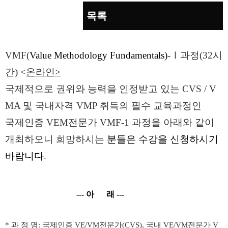
목록
본문
VMF(
Value Methodology Fundamentals)
-Ⅰ
과정
(32
시
간
) <
온라인
>
국제적으로 권위와 능력을 인정받고 있는
CVS / V
MA
및 국내자격
VMP
취득의 필수 교육과정인
국제인증
VEM
전문가
VMF-1
과정을 아래와 같이
개최하오니
희망하시는
분들은 수강을 신청하시기
바랍니다
.
---
아 래
---
*
과 정 명
:
국제인증
VE/VM
전문가
(CVS),
국내
VE/VM
전문가
V