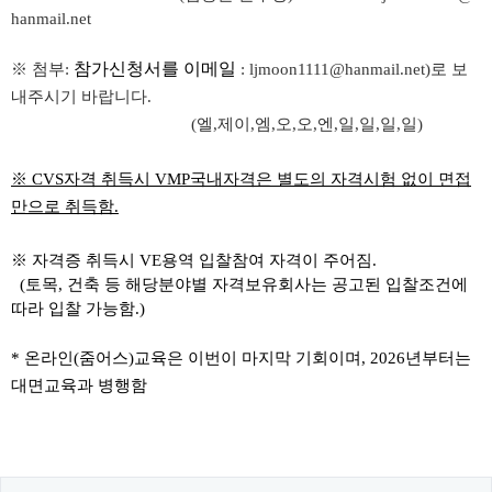
hanmail.net
참가신청서를
이메일
※
첨부
:
: ljmoon1111@hanmail.net)
로 보
내주시기 바랍니다
.
(
엘
,
제이
,
엠
,
오
,
오
,
엔
,
일
,
일
,
일
,
일
)
※ CVS
자격
취득시
VMP
국내자격은 별도의 자격시험 없이 면접
만으로 취득함
.
※
자격증
취득시
VE
용역 입찰참여 자격이 주어짐
.
(
토목
,
건축 등 해당분야별 자격보유회사는 공고된 입찰조건에
따라 입찰 가능함
.)
*
온라인
(
줌어스
)
교육은 이번이 마지막 기회이며
,
2026
년부터는
대면교육과 병행함