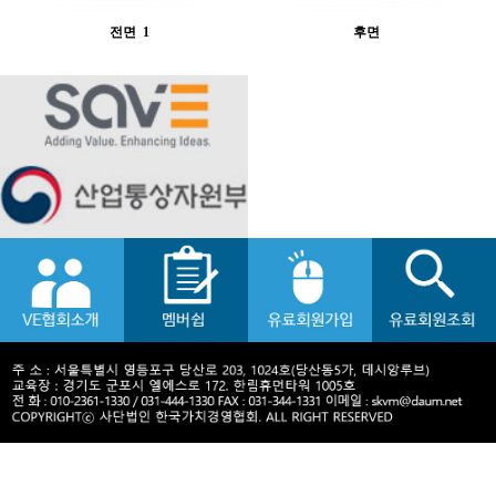
전면
1
후면