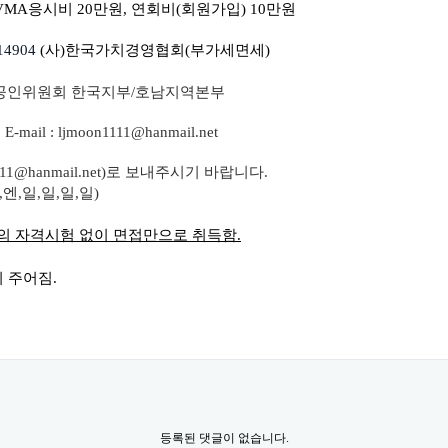
 VMA
응시비
20
만원
,
연회비
(
회원가입
) 10
만원
14904
(
사
)
한국가치경영협회
(
부가세면세
)
공인위원회 한국지부
/
호남지역본부
-mail : ljmoon1111@hanmail.net
11@hanmail.net)
로 보내주시기 바랍니다
.
,
엔
,
일
,
일
,
일
,
일
)
의 자격시험 없이 면접만으로 취득함
.
이 주어짐
.
등록된 댓글이 없습니다.