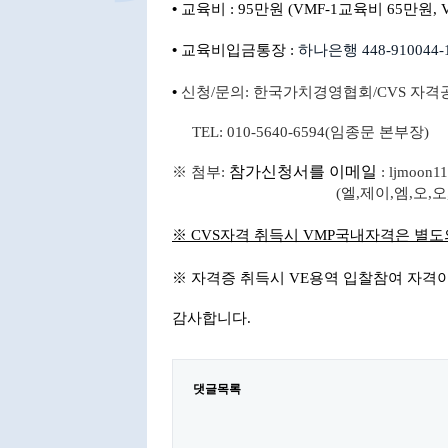
•
교육비
: 95
만원
(VMF-1
교육비
65
만원
,
•
교육비입금통장
:
하나은행
448-910044-
•
신청
/
문의
:
한국가치경영협회
/CVS
자격
TEL: 010-5640-6594(
임종문 본부장
) E
참가신청서를
이메일
※
첨부
:
: ljmoon11
(
엘
,
제이
,
엠
,
오
,
오
※ CVS
자격
취득시
VMP
국내자격은 별도
※
자격증
취득시
VE
용역 입찰참여 자격
감사합니다.
댓글목록