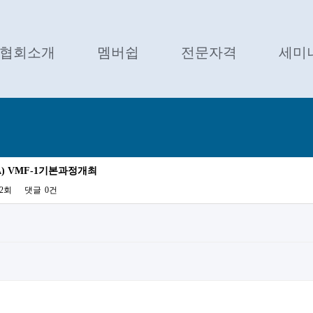
협회소개
멤버쉽
전문자격
세미
MA) VMF-1기본과정개최
72회
댓글
0건