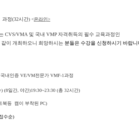
Ⅰ
과정
(32
시간
) <
온라인
>
있는
CVS/VMA
및 국내
VMP
자격취득의 필수 교육과정인
 같이 개최하오니 희망하시는
분들은 수강을 신청하시기 바랍니
,
국내인증
VE/VM
전문가
VMF-1
과정
수
) (8
일간
,
야간
)19:30~23:30 (
총
32
시간
)
트북등
캠이 부착된 PC
)
접수순
)