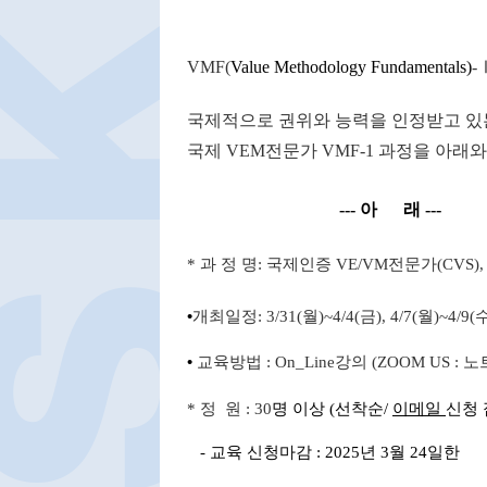
VMF(
Value Methodology Fundamentals)
-
국제적으로 권위와 능력을 인정받고 
국제
VEM
전문가
VMF-1
과정을 아래와
---
아
래
---
*
과 정 명
:
국제인증
VE/VM
전문가
(CVS)
•
개최일정
: 3/31(
월
)~4/4(
금
), 4/7(
월
)~4/9(
•
교육방법
:
On_Line
강의
(ZOOM US
:
노
*
정 원
: 30
명 이상
(
선착순
/
이메일
신청
-
교육 신청마감
: 2025
년
3
월
24
일한