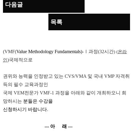
다음글
목록
본문
(VMF(
Value Methodology Fundamentals)
-Ⅰ
과정
(32
시간
) (
온라
)
국제적으로
인
권위와 능력을 인정받고 있는
CVS/VMA
및 국내
VMP
자격취
득의 필수 교육과정인
국제
VEM
전문가
VMF-1
과정을 아래와 같이 개최하오니 희
망하시는
분들은 수강을
신청하시기 바랍니다
.
---
아
래
---