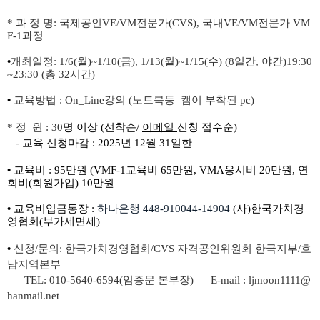
*
과 정 명
:
국제공인
VE/VM
전문가
(CVS),
국내
VE/VM
전문가
VM
F-1
과정
•
개최일정
: 1/6(
월
)~1/10(
금
), 1/13(
월
)~1/15(
수
) (8
일간
,
야간
)19:30
~23:30 (
총
32
시간
)
•
교육방법
:
On_Line
강의
(
노트북등
캠이 부착된
pc)
*
정 원
: 30
명 이상
(
선착순
/
이메일
신청
접수순
)
-
교육 신청마감
: 2025
년
12
월
31
일한
•
교육비
: 95
만원
(VMF-1
교육비
65
만원
, VMA
응시비
20
만원
,
연
회비
(
회원가입
) 10
만원
•
교육비입금통장
:
하나은행
448-910044-14904
(
사
)
한국가치경
영협회
(
부가세면세
)
•
신청
/
문의
:
한국가치경영협회
/CVS
자격공인위원회 한국지부
/
호
남지역본부
TEL: 010-5640-6594(
임종문 본부장
) E-mail : ljmoon1111@
hanmail.net