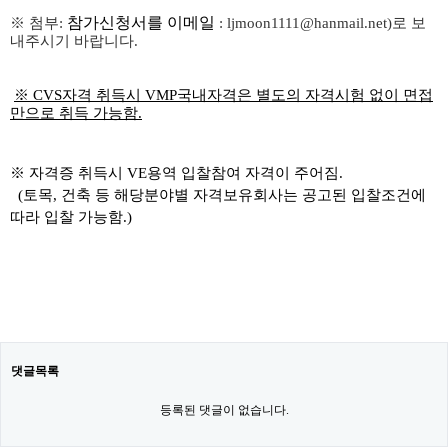
참가신청서를
이메일
※
첨부
:
: ljmoon1111@hanmail.net)
로 보
내주시기 바랍니다
.
※ CVS
자격
취득시
VMP
국내자격은 별도의 자격시험 없이 면접
만으로 취득 가능함
.
※
자격증
취득시
VE
용역 입찰참여 자격이 주어짐
.
(
토목
,
건축 등 해당분야별 자격보유회사는 공고된 입찰조건에
따라 입찰 가능함
.)
댓글목록
등록된 댓글이 없습니다.