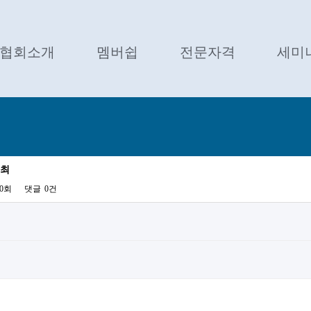
협회소개
멤버쉽
전문자격
세미
개최
40회
댓글
0건