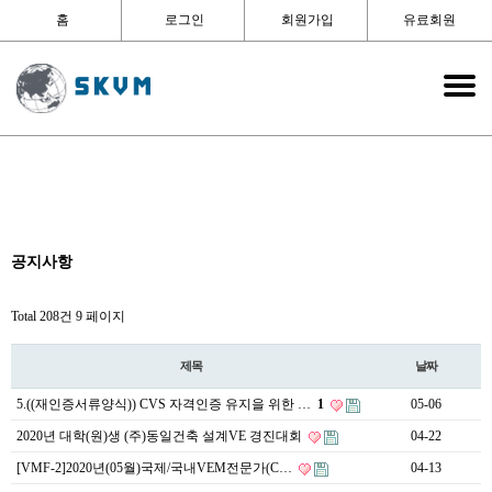
홈
로그인
회원가입
유료회원
공지사항
Total 208건
9 페이지
제목
날짜
5.((재인증서류양식)) CVS 자격인증 유지을 위한 …
1
05-06
2020년 대학(원)생 (주)동일건축 설계VE 경진대회
04-22
[VMF-2]2020년(05월)국제/국내VEM전문가(C…
04-13