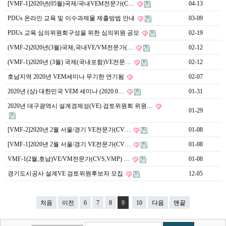
[VMF-1]2020년(05월)국제/국내VEM전문가(C…
04-13
PDUs 온라인 교육 및 이수과제물 제출방법 안내
03-09
PDUs 교육 심의위원회구성을 위한 심의위원 공모
02-19
(VMF-2)2020년(3월)국제,국내VE/VM전문가(…
02-12
(VMF-1)2020년 (3월) 국제(국내포함)VE전문…
02-12
호남지역 2020년 VEM세미나 무기한 연기됨
02-07
2020년 (상) 대한민국 VEM 세미나 (2020.0…
01-31
2020년 대구광역시 설계경제성(VE) 검토위원회 위원…
01-29
[VMF-2]2020년 2월 서울/경기 VE전문가(CV…
01-08
[VMF-1]2020년 2월 서울/경기 VE전문가(CV…
01-08
VMF-1(2월,호남)VE/VM전문가(CVS,VMP) …
01-08
경기도시공사 설계VE 검토위원후보자 모집
12-05
처음
이전
6
7
8
9
10
다음
맨끝