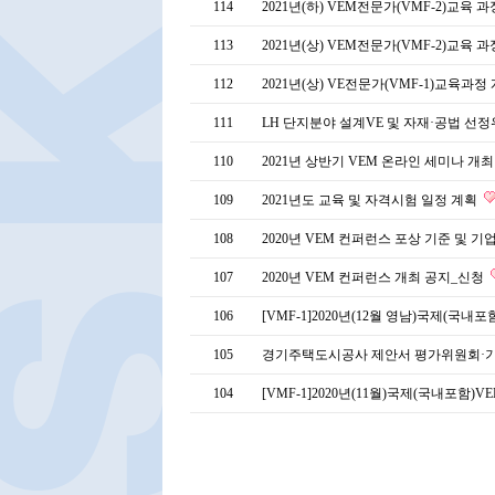
114
2021년(하) VEM전문가(VMF-2)교육 
113
2021년(상) VEM전문가(VMF-2)교육 
112
2021년(상) VE전문가(VMF-1)교육과정
111
LH 단지분야 설계VE 및 자재·공법 선
110
2021년 상반기 VEM 온라인 세미나 개
109
2021년도 교육 및 자격시험 일정 계획
108
2020년 VEM 컨퍼런스 포상 기준 및 기
107
2020년 VEM 컨퍼런스 개최 공지_신청
106
[VMF-1]2020년(12월 영남)국제(국내
105
경기주택도시공사 제안서 평가위원회·기
104
[VMF-1]2020년(11월)국제(국내포함)