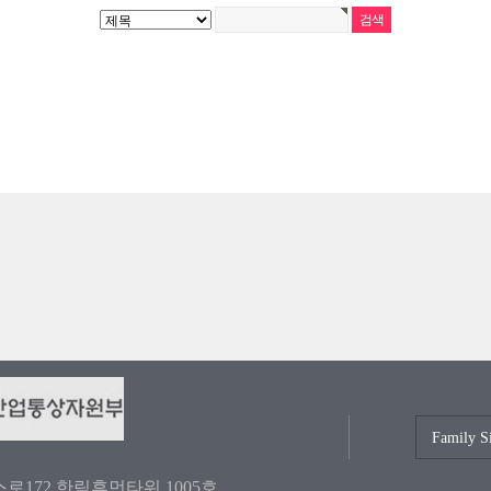
로172 한림휴먼타워 1005호