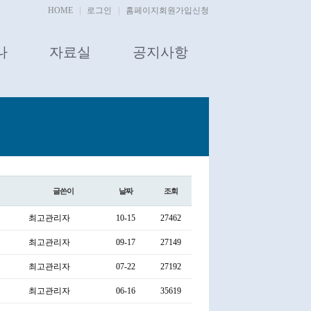
HOME
로그인
홈페이지회원가입신청
나
자료실
공지사항
글쓴이
날짜
조회
최고관리자
10-15
27462
최고관리자
09-17
27149
최고관리자
07-22
27192
최고관리자
06-16
35619