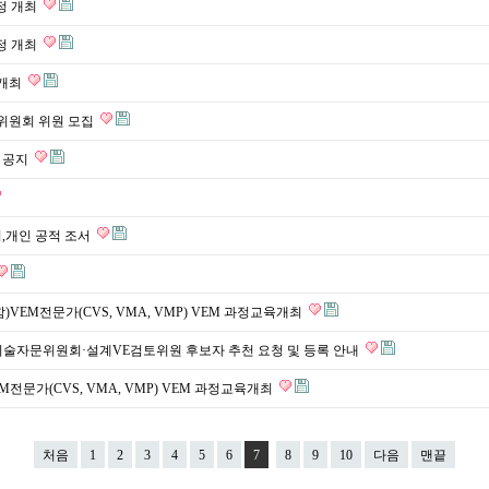
과정 개최
과정 개최
 개최
정위원회 위원 모집
최 공지
업,개인 공적 조서
포함)VEM전문가(CVS, VMA, VMP) VEM 과정교육개최
술자문위원회·설계VE검토위원 후보자 추천 요청 및 등록 안내
VEM전문가(CVS, VMA, VMP) VEM 과정교육개최
처음
1
2
3
4
5
6
7
8
9
10
다음
맨끝