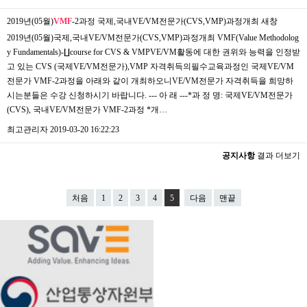
2019년(05월)
VMF
-2과정 국제,국내VE/VM전문가(CVS,VMP)과정개최
새창
2019년(05월)국제,국내VE/VM전문가(CVS,VMP)과정개최 ​VMF(Value Methodolog
y Fundamentals)-∐course for CVS & VMPVE/VM활동에 대한 권위와 능력을 인정받
고 있는 CVS (국제VE/VM전문가),VMP 자격취득의필수교육과정인 국제VE/VM
전문가 VMF-2과정을 아래와 같이 개최하오니VE/VM전문가 자격취득을 희망하
시는분들은 수강 신청하시기 바랍니다. --- 아 래 ---*과 정 명: 국제VE/VM전문가
(CVS), 국내VE/VM전문가 VMF-2과정 *개…
최고관리자
2019-03-20 16:22:23
공지사항
결과 더보기
처음
1
2
3
4
5
다음
맨끝