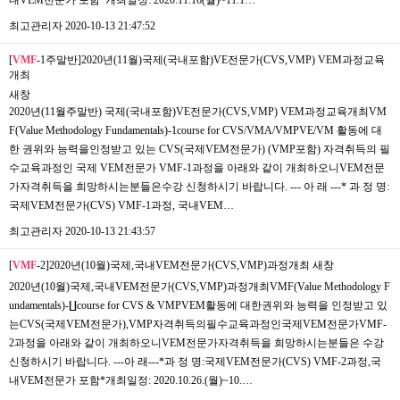
최고관리자
2020-10-13 21:47:52
[
VMF
-1주말반]2020년(11월)국제(국내포함)VE전문가(CVS,VMP) VEM과정교육
개최
새창
2020년(11월주말반) 국제(국내포함)VE전문가(CVS,VMP) VEM과정교육개최VM
F(Value Methodology Fundamentals)-1course for CVS/VMA/VMPVE/VM 활동에 대
한 권위와 능력을인정받고 있는 CVS(국제VEM전문가) (VMP포함) 자격취득의 필
수교육과정인 국제 VEM전문가 VMF-1과정을 아래와 같이 개최하오니VEM전문
가자격취득을 희망하시는분들은​수강 신청하시기 바랍니다. --- 아 래 ---* 과 정 명:
국제VEM전문가(CVS) VMF-1과정, 국내VEM…
최고관리자
2020-10-13 21:43:57
[
VMF
-2]2020년(10월)국제,국내VEM전문가(CVS,VMP)과정개최
새창
2020년(10월)국제,국내VEM전문가(CVS,VMP)과정개최VMF(Value Methodology F
undamentals)-∐course for CVS & VMPVEM활동에 대한권위와 능력을 인정받고 있
는CVS(국제VEM전문가),VMP자격취득의필수교육과정인국제VEM전문가VMF-
2과정을 아래와 같이 개최하오니VEM전문가자격취득을 희망하시는분들은 수강
신청하시기 바랍니다. ---아 래---*과 정 명:국제VEM전문가(CVS) VMF-2과정,국
내VEM전문가 포함*개최일정: 2020.10.26.(월)~10.…