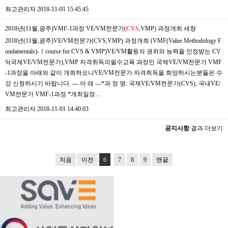
최고관리자
2018-11-01 15:45:45
2018년(11월,광주)VMF-1과정 VE/VM전문가(
CVS
,VMP) 과정개최
새창
​2018년(11월,광주)VE/VM전문가(CVS,VMP) 과정개최 (VMF(Value Methodology F
undamentals)-Ⅰcourse for CVS & VMP)VE/VM활동의 권위와 능력을 인정받는 CV
S(국제VE/VM전문가),VMP 자격취득의필수교육 과정인 국제VE/VM전문가 VMF
-1과정을 아래와 같이 개최하오니VE/VM전문가 자격취득을 희망하시는분들은 수
강 신청하시기 바랍니다. --- 아 래 ---*과 정 명: 국제VE/VM전문가(CVS), 국내VE/
VM전문가 VMF-1과정 *개최일정…
최고관리자
2018-11-01 14:40:03
공지사항
결과 더보기
처음
이전
6
7
8
9
맨끝