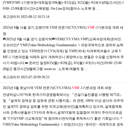
(VMP)VMF-1기본과정•개최일정:9/8(월)~9/12(금), 9/22(월)~9/24(수)(8일간,야간) 1
9:00~23:00(총32시간)•교육방법: On-Line강의(줌어스:노트북 등 …
최고관리자
2025-08-12 10:21:14
2025년 8월 서울.경기.강원지역 VEM 전문가(CVS,VMA)
VMF
-1기본과정 개최
새
창
☘️2025년 8월 서울.경기.강원지역☘️VEM(CVS.VMA.VMP)교육과정개최(온라인.
오프라인)* VMF(Value Methodology Fundamentals)-Ⅰ과정국제적으로 권위와 능력
을 인정받고 있는 VEM전문가 CVS(국제) 및 VMP(국내) 자격취득의필수 교육 V
MF-1 기본과정을 아래와 같이 개최하오니 희망하시는 분들은 수강을 신청하여 주
시기 바랍니다.➡️ 온라인 일정8/25(월)~8/29(금), 9/1(월)~9/3(수) 야간)19:00~23:00
(8일간 총32시간)(텔레그램 /zoom us : 노트북.테블릿 등 …
최고관리자
2025-07-20 09:30:23
2025년 6월 호남지역 VEM 전문가(CVS,VMA)
VMF
-1기본과정 개최
새창
안녕하십니까?저희 한국가치경영협회에서는 『건설기술진흥법 시행령 제75조』
및 『설계의 경제성 등 검토에 관한 시행지침』과 관련, 100억 이상 공사의 의무적
인 설계VE 경제성 검토를 위한 자격교육(온라인)을계획하고 있으며, 설계용역회
사와 건축사분들은 CVS자격 취득시,설계VE용역 입찰참여 자격이 주어지므로금
회 “CVS(VMF-1)교육과정” 에 참여하시면자격을 취득하시기 좋은 기회입니다. *
VMF(Value Methodology Fundamentals)-Ⅰ과정(32시간) <온라인> 국제적으로 권위